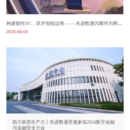
构建韧性DC，跃升智能运维 —— 先进数通闪耀华为网络金融创新峰会2026
2026-08-03
2
助力新质生产力丨先进数通受邀参加2024数字金融
与金融安全大会